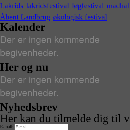
Lakrids
lakridsfestival
løgfestival
madhal
Åbent Landbrug
økologisk festival
Kalender
Der er ingen kommende
begivenheder.
Her og nu
Der er ingen kommende
begivenheder.
Nyhedsbrev
Her kan du tilmelde dig til 
E-mail: