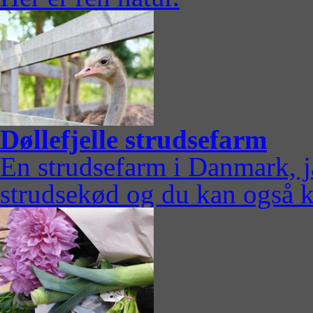
Døllefjelle strudsefarm
En strudsefarm i Danmark, 
strudsekød og du kan også 