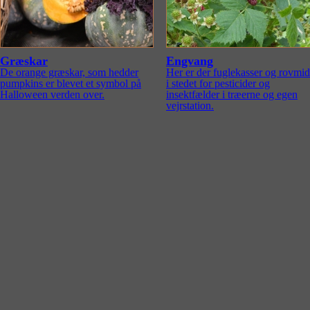
Græskar
Engvang
De orange græskar, som hedder
Her er der fuglekasser og rovmid
pumpkins er blevet et symbol på
i stedet for pesticider og
Halloween verden over.
insektfælder i træerne og egen
vejrstation.