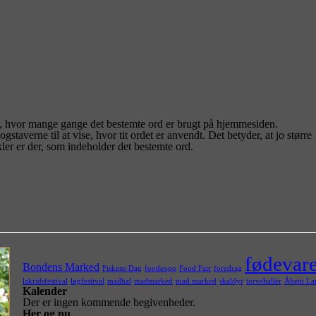
, hvor mange gange det bestemte ord er brugt på hjemmesiden.
staverne til at vise, hvor tit ordet er anvendt. Det betyder, at jo større
kler er der, som indeholder det bestemte ord.
fødevare
Bondens Marked
Fiskens Dag
foodexpo
Food Fair
foredrag
lakridsfestival
løgfestival
madhal
madmarked
mad marked
skaldyr
torvehaller
Åbent La
Kalender
Der er ingen kommende begivenheder.
Her og nu