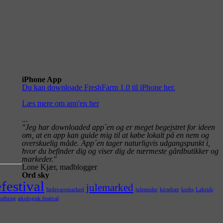
iPhone App
Du kan downloade FreshFarm 1.0 til iPhone her.
Læs mere om app'en her
...
"Jeg har downloaded app´en og er meget begejstret for ideen
om, at en app kan guide mig til at købe lokalt på en nem og
overskuelig måde. App´en tager naturligvis udgangspunkt i,
hvor du befinder dig og viser dig de nærmeste gårdbutikker og
markeder."
Lone Kjær, madblogger
Ord sky
festival
julemarked
fødevaremarked
juleænder
kirsebær
krebs
Lakrids
ndbrug
økologisk festival