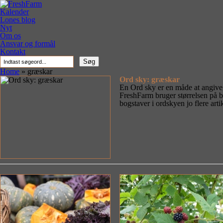
Kalender
Lones blog
Nyt
Om os
Ansvar og formål
Kontakt
Søg
Home
»
græskar
Ord sky: græskar
En Ord sky er en måde at angive
FreshFarm bruger størrelsen på bog
bogstaver i ordskyen jo flere arti