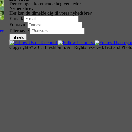
Der er ingen kommende begivenheder.
Nyhedsbrev
Her kan du tilmelde dig til vores nyhedsbrev
E-mail:
Fornavn:
er
Efternavn:
Copyright © 2013 FreshFarm. All Rights reserved.Text and Photo