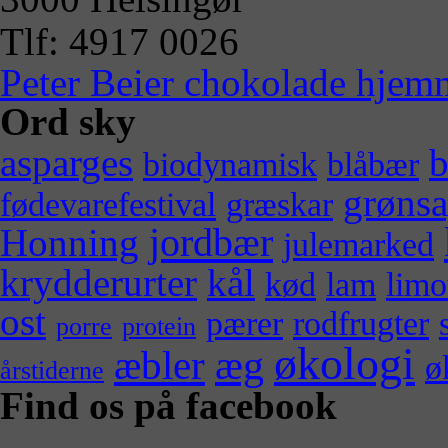
Tlf: 4917 0026
Peter Beier chokolade hjem
Ord sky
asparges
biodynamisk
blåbær
grønsa
fødevarefestival
græskar
jordbær
Honning
julemarked
krydderurter
kål
kød
lam
limo
ost
pærer
rodfrugter
porre
protein
økologi
æg
æbler
ø
årstiderne
Find os på facebook