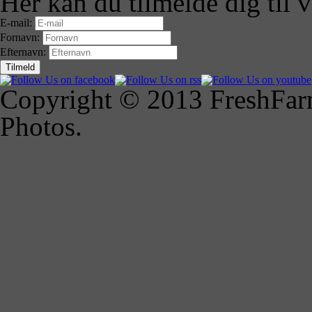
Her kan du tilmelde dig til 
E-mail:
Fornavn:
Efternavn:
Copyright © 2013 FreshFarm
Photos.