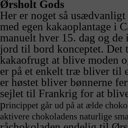
Ørsholt Gods
Her er noget så usædvanligt
med egen kakaoplantage i Ca
manuelt hver 15. dag og de i
jord til bord konceptet. Det
kakaofrugt at blive moden o
er på et enkelt træ bliver til
er høstet bliver bønnerne fer
sejlet til Frankrig for at bli
p
rincippet går ud på at ælde chok
aktivere chokoladens naturlige sm
råchokoladen endelig til Ørs