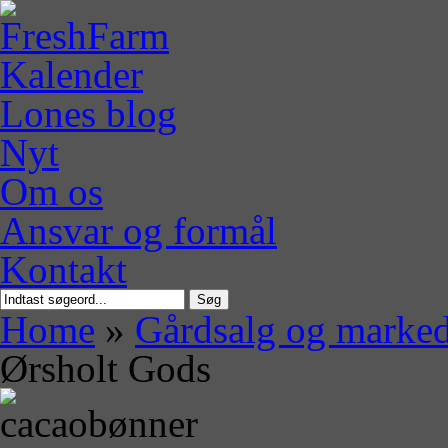
Kalender
Lones blog
Nyt
Om os
Ansvar og formål
Kontakt
Søg
Home
»
Gårdsalg og marke
Ørsholt Gods