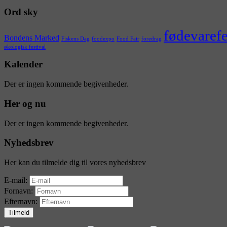
Ord sky
fødevarefe
Bondens Marked
Fiskens Dag
foodexpo
Food Fair
foredrag
økologisk festival
Kalender
Der er ingen kommende begivenheder.
Her og nu
Der er ingen kommende begivenheder.
Nyhedsbrev
Her kan du tilmelde dig til vores nyhedsbrev
E-mail:
Fornavn:
Efternavn: