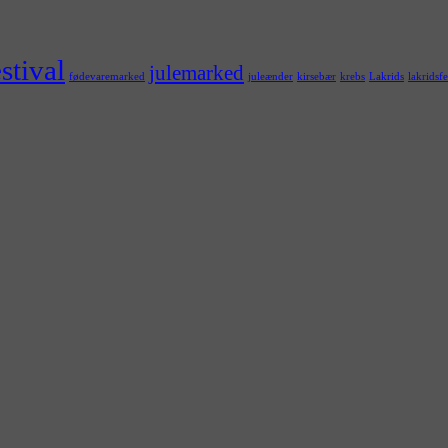
stival
julemarked
fødevaremarked
juleænder
kirsebær
krebs
Lakrids
lakridsfe