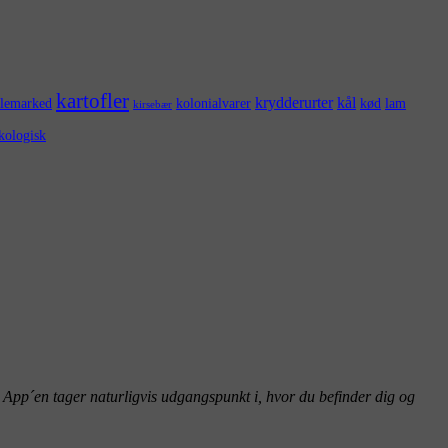
kartofler
krydderurter
kål
ulemarked
kolonialvarer
kød
lam
kirsebær
kologisk
 App´en tager naturligvis udgangspunkt i, hvor du befinder dig og