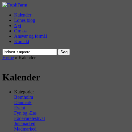
Kalender
Lones blog
Nyt
Om os
Ansvar og formål
Kontakt
Søg
Home
»
Kalender
Kalender
Kategorier
Bornholm
Danmark
Event
Fyn og Ærø
Fødevarefestival
Julemarked
Madmarked