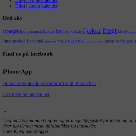
Tilføj i Apple kalender
Tilføj i anden kalender
Ord sky
frugt
fjerkræ
asparges
bær
biodynamisk
blåbær
chokolade
får
fødevar
okse
ost
limousinekød
Lone
mel
mælk
pærer
rodfrugter
moreller
porre
protein
Find os på facebook
iPhone App
Du kan downloade FreshFarm 1.0 til iPhone her.
Læs mere om app'en her
...
"Jeg har downloaded app´en og er meget begejstret for ideen om, at e
viser dig de nærmeste gårdbutikker og markeder."
Lone Kjær, madblogger