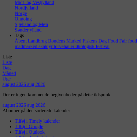
Midt- og Vestjylland
Nordjylland
Norge
Ongoing
Sjælland og Møn
Sønderjylland
Tags
Åbent Landbrug
Bondens Marked
Fiskens Dag
Food Fair
foo
madmarked
skaldyr
torvehaller
økologisk festival
Liste
Liste
Dag
Måned
Uge
august 2026
aug 2026
Der er ingen kommende begivenheder på dette tidspunkt.
august 2026
aug 2026
Abonner på den sorterede kalender
Tilføj i Timely kalender
Tilføj i Google
Tilføj i Outlook