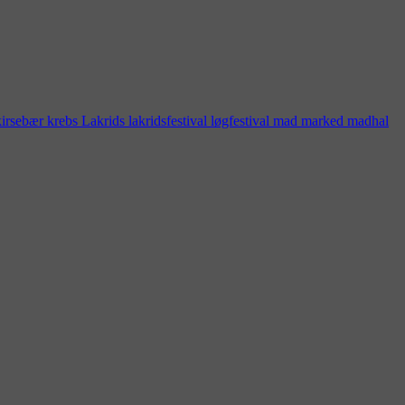
kirsebær
krebs
Lakrids
lakridsfestival
løgfestival
mad marked
madhal