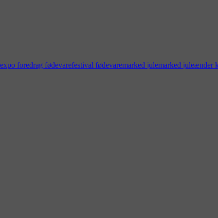
dexpo
foredrag
fødevarefestival
fødevaremarked
julemarked
juleænder