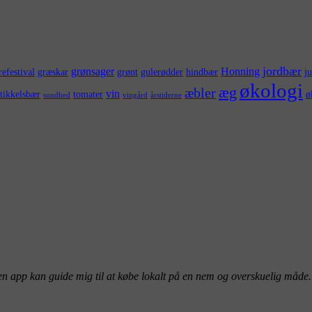
jordbær
grønsager
Honning
efestival
græskar
grønt
gulerødder
hindbær
j
økologi
æg
æbler
vin
stikkelsbær
tomater
ø
sundhed
vingård
årstiderne
n app kan guide mig til at købe lokalt på en nem og overskuelig måde.