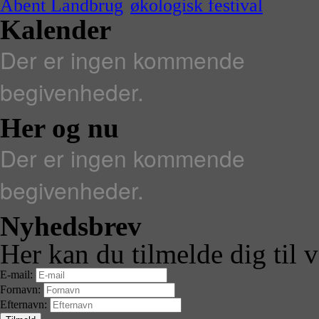
Åbent Landbrug
økologisk festival
Kalender
Der er ingen kommende
begivenheder.
Her og nu
Der er ingen kommende
begivenheder.
Nyhedsbrev
Her kan du tilmelde dig til 
E-mail:
Fornavn:
Efternavn: