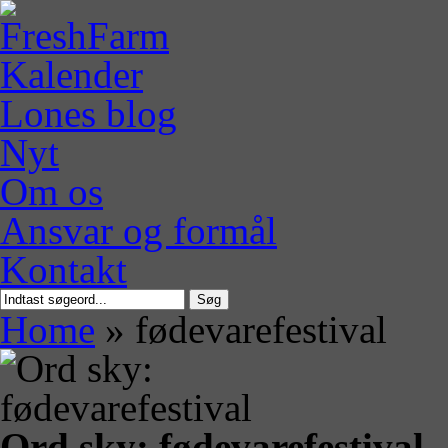
Kalender
Lones blog
Nyt
Om os
Ansvar og formål
Kontakt
Søg
Home
»
fødevarefestival
Ord sky: fødevarefestival