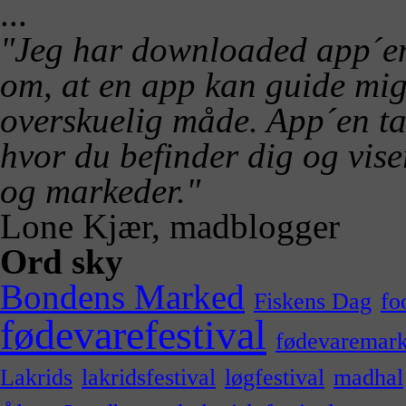
...
"Jeg har downloaded app´en 
om, at en app kan guide mig 
overskuelig måde. App´en ta
hvor du befinder dig og vis
og markeder."
Lone Kjær, madblogger
Ord sky
Bondens Marked
Fiskens Dag
fo
fødevarefestival
fødevaremar
Lakrids
lakridsfestival
løgfestival
madhal